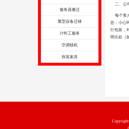
二、公司
服务器搬迁
每个客户
重型设备迁移
息；小心
行包装，
计时工服务
明出处（
空调移机
拆装家具
Copyri