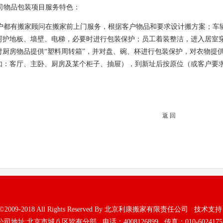
物品包装项目服务特色：
都有搬家顾问在搬家前上门服务，根据客户物品和要求设计搬方案；车
呵护地板、墙壁、电梯，必要时进行包装保护；员工着装整洁，进入居室
对厨房物品提供“塑料周转箱”，并对盘、碗、杯进行包装保护，对衣物提
如：客厅、主卧、厨房及某个柜子、抽屉），到新址后按原位（或客户要
返 回
ght©2009-2018 All Rights Reserved By 北京利康搬家有限责任公司 技术支
公司地址:北京市城八区皆有分部 电话：4008126899 传真：010-6024175